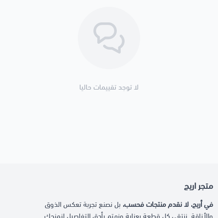
لا توجد تقييمات حاليا
متجر اريج
في أريج، لا نقدم منتجات فحسب،
بل نصنع تجربة تعكس الذوق
والأناقة. ننتقي كل قطعة بعناية ونهتم بأدق التفاصيل لنمنحك