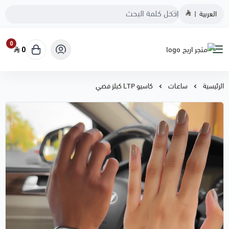
العربية
|
0
0
متجر اريج
الرئيسية
ساعـات
كاسيو LTP كبلز فضي