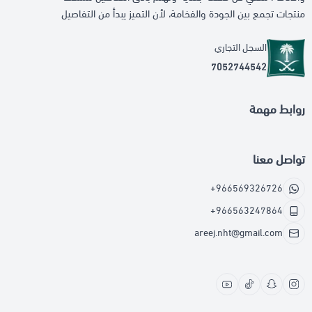
منتجات تجمع بين الجودة والفخامة، لأن التميز يبدأ من التفاصيل
السجل التجاري
7052744542
روابط مهمة
تواصل معنا
+966569326726
+966563247864
areej.nht@gmail.com