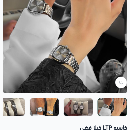
كاسيو LTP كبلز فضي