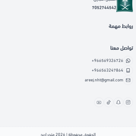
7052744542
روابط مهمة
تواصل معنا
+966569326726
+966563247864
areej.nht@gmail.com
الحقوق محفوظة | 2026
متجر اريج