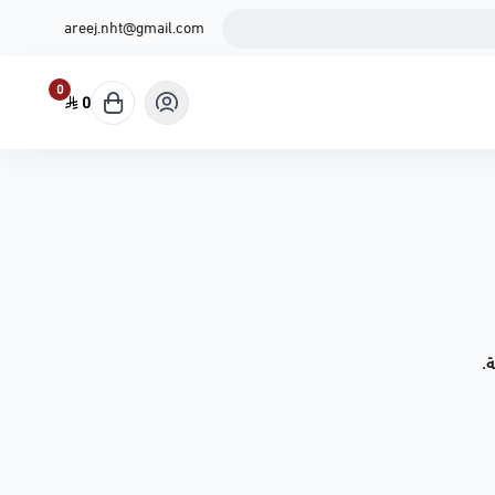
areej.nht@gmail.com
0
0
.