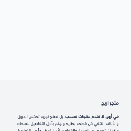
متجر اريج
في أريج، لا نقدم منتجات فحسب،
بل نصنع تجربة تعكس الذوق
والأناقة. ننتقي كل قطعة بعناية ونهتم بأدق التفاصيل لنمنحك
منتجات تجمع بين الجودة والفخامة، لأن التميز يبدأ من التفاصيل