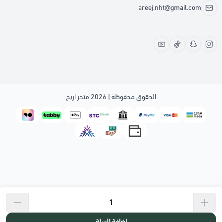
areej.nht@gmail.com
الحقوق محفوظة | 2026
متجر اريج
إضافة للسلة