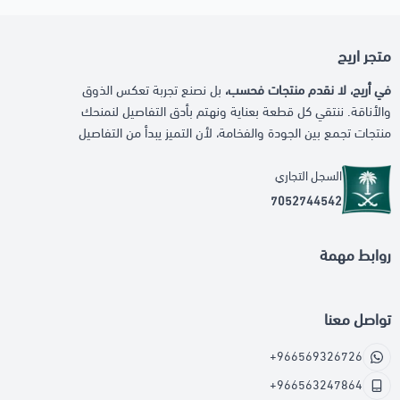
متجر اريج
في أريج، لا نقدم منتجات فحسب،
بل نصنع تجربة تعكس الذوق
والأناقة. ننتقي كل قطعة بعناية ونهتم بأدق التفاصيل لنمنحك
منتجات تجمع بين الجودة والفخامة، لأن التميز يبدأ من التفاصيل
السجل التجاري
7052744542
روابط مهمة
تواصل معنا
+966569326726
+966563247864