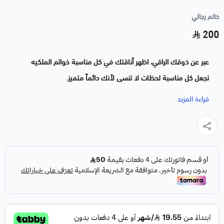
خاتم رجالي
200
عبر عن ذوقك الراقي، اظهر أناقتك في كل مناسبة خواتم الملكيه
تجعل كل مناسبة لحظات لا تنسى لأنك دائماً متميز.
قراءة المزيد
المواصفات
تفصيل الاسم حسب الطلب
متوفر فضه ايطالي عيار 925 لون ذهبي
متوفر فضه ايطالي عيار 925 لون فضي
متوفر جميع المقاسات
متوفر اكثر من لون للكتابه
( ذهبي - اسود - فضي - وردي - ازرق - احمر - حفر بدون لون)