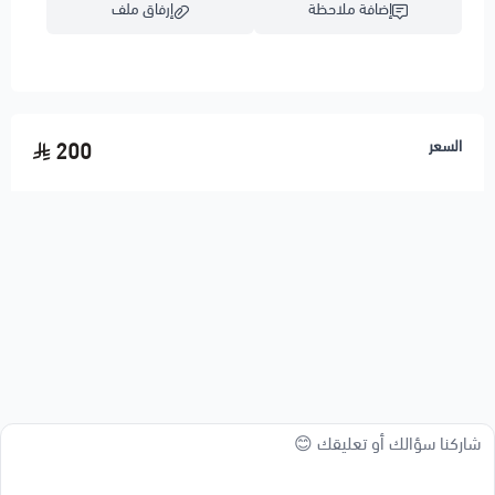
إضافة ملاحظة
إرفاق ملف
اسحب و افلت الملف هنا
السعر
200
استعراض