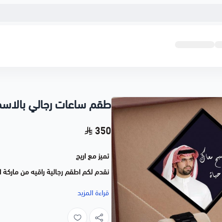
طقم ساعات رجالي بالاس
350
تميز مع اريج
نقدم لكم اطقم رجالية راقيه من ماركة ا
قراءة المزيد
يتكون الطقم من :
ساعة سل استيل رجالي جودة عالية 