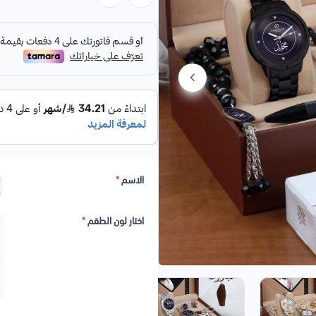
( بالاسم حسب الطلب ) (ضمان سنة مو
2. كبك رجالي
3. قلم
4. سبحة
5. برواز خشبي داخل العلبة *العبارة والصورة حسب الطلب
6. ميداليه
7. عطر ابيض امير الشرق نحت الاسم ليزر ايكرليك
8. تعليقة الاسم نحت ايكرليك مع عودة
الاسم
*
اختار لون الطقم
*
( الأسم والصورة والعبارة حسب
الطلب )
بالاضافة الى
علبه طقم رجالي جلد 🎁 وكيس وكرت ار