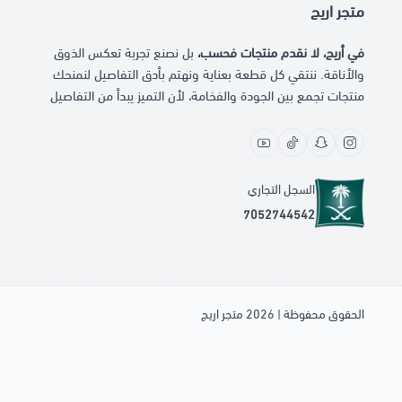
متجر اريج
في أريج، لا نقدم منتجات فحسب،
بل نصنع تجربة تعكس الذوق
والأناقة. ننتقي كل قطعة بعناية ونهتم بأدق التفاصيل لنمنحك
منتجات تجمع بين الجودة والفخامة، لأن التميز يبدأ من التفاصيل
السجل التجاري
7052744542
الحقوق محفوظة | 2026
متجر اريج