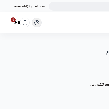
areej.nht@gmail.com
0
0
م
ريج تتكون من :
شكل رادو بتصميم فريد