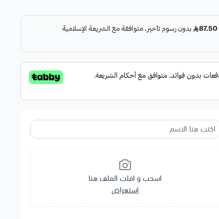
يه ومكينة ⏱
اسحب و افلت الملف هنا
استعراض
يج