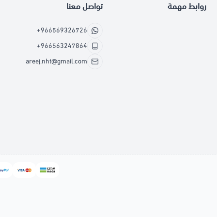
روابط مهمة
تواصل معنا
+966569326726
+966563247864
areej.nht@gmail.com