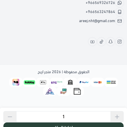
+966569326726
+966563247864
areej.nht@gmail.com
الحقوق محفوظة | 2026
متجر اريج