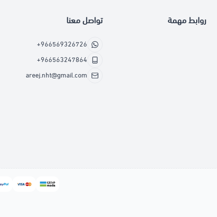
روابط مهمة
تواصل معنا
+966569326726
+966563247864
areej.nht@gmail.com