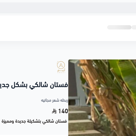
فستان شالكي بشكل جدي
ربطه شعر مجانيه
140
فستان شالكي بتشكيلة جديدة ومميزة