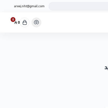
areej.nht@gmail.com
0
0
د