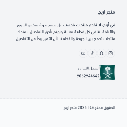
متجر اريج
في أريج، لا نقدم منتجات فحسب،
بل نصنع تجربة تعكس الذوق
والأناقة. ننتقي كل قطعة بعناية ونهتم بأدق التفاصيل لنمنحك
منتجات تجمع بين الجودة والفخامة، لأن التميز يبدأ من التفاصيل
السجل التجاري
7052744542
الحقوق محفوظة | 2026
متجر اريج