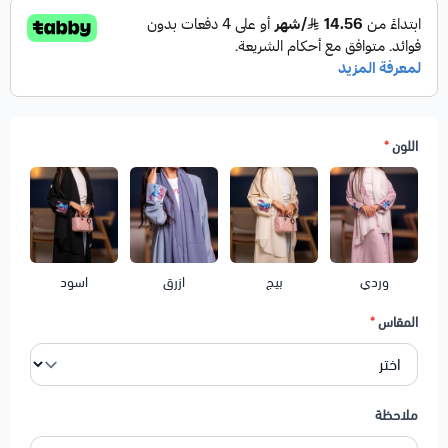
اللون
*
وردي
بيج
ازرق
اسود
المقاس
*
ملاحظة