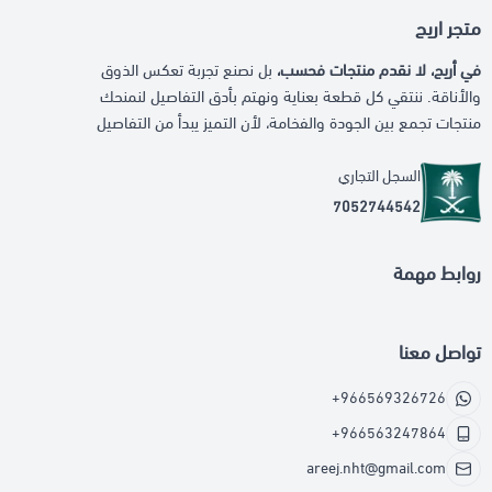
متجر اريج
في أريج، لا نقدم منتجات فحسب،
بل نصنع تجربة تعكس الذوق
والأناقة. ننتقي كل قطعة بعناية ونهتم بأدق التفاصيل لنمنحك
منتجات تجمع بين الجودة والفخامة، لأن التميز يبدأ من التفاصيل
السجل التجاري
7052744542
روابط مهمة
تواصل معنا
+966569326726
+966563247864
areej.nht@gmail.com