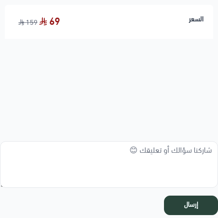
السعر
69
159
إرسال