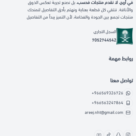
في أريج، لا نقدم منتجات فحسب،
بل نصنع تجربة تعكس الذوق
والأناقة. ننتقي كل قطعة بعناية ونهتم بأدق التفاصيل لنمنحك
منتجات تجمع بين الجودة والفخامة، لأن التميز يبدأ من التفاصيل
السجل التجاري
7052744542
روابط مهمة
تواصل معنا
+966569326726
+966563247864
areej.nht@gmail.com