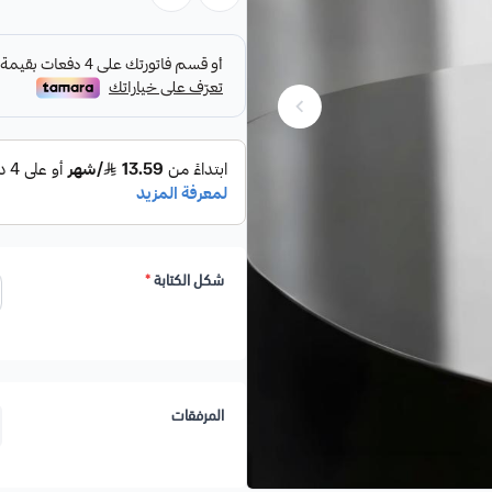
4. صديق للبيئة:
خالي من مادة BPA ويمكن إعادة استخدامه بسهولة.
5. فعالية في الحفاظ على الحرارة:
يحافظ ع
6. تخصيص شخصي:
إمكانية نقش اسمك ع
7. التجربة الكاملة للقهوة:
مع قمع التصف
شكل الكتابة
*
المرفقات