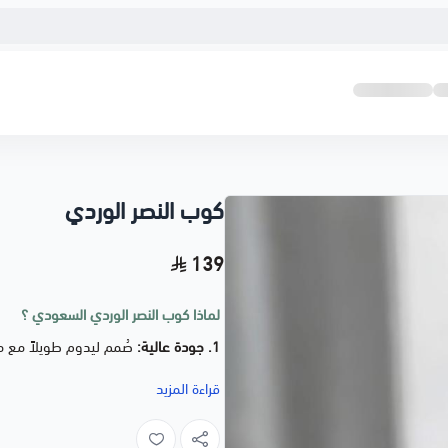
كوب النصر الوردي
139
لماذا كوب النصر الوردي السعودي ؟
1. جودة عالية:
صُمم ليدوم طويلاً مع موا
2. عملي :
قراءة المزيد
12oz ) 340ml
3. تصميم مميز:
يجمع بين الأناقة والفعال