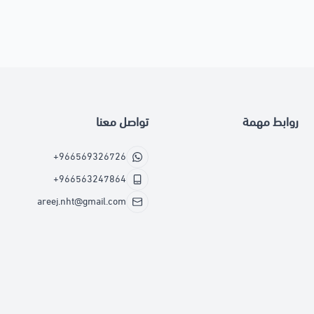
روابط مهمة
تواصل معنا
+966569326726
+966563247864
areej.nht@gmail.com