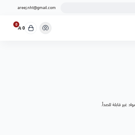
areej.nht@gmail.com
0
0
د غير قابلة للصدأ.
مع مقياس داخلي للتحكم في كمية المشروب وفلتر قابل للطي خاص للقهوة المقطرة . ( 6oz to
ية، مع قاعدة غير قابلة للانزلاق.