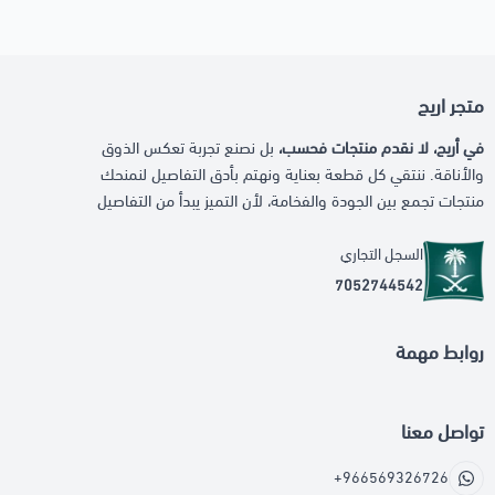
متجر اريج
في أريج، لا نقدم منتجات فحسب،
بل نصنع تجربة تعكس الذوق
والأناقة. ننتقي كل قطعة بعناية ونهتم بأدق التفاصيل لنمنحك
منتجات تجمع بين الجودة والفخامة، لأن التميز يبدأ من التفاصيل
السجل التجاري
7052744542
روابط مهمة
تواصل معنا
+966569326726