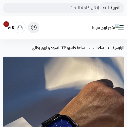
العربية
|
0
0
متجر اريج
الرئيسية
ساعـات
ساعة كاسيو LTP اسود و ازرق رجالي