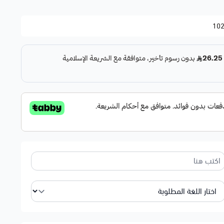
10
جليزية