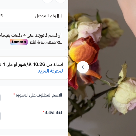
رقم الموديل
25
الاسوِرة فري سايز
تصميم على الطلب
متوفر تصميمه باللغتين العربية والإن
الاسم المطلوب على الاسورة
*
لغة الكتابة
*