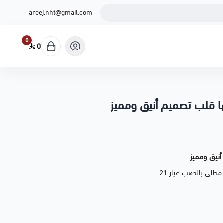
areej.nht@gmail.com
0
0
ا قلب تصميم أنيق ومميز
أنيق ومميز
لي بالذهب عيار 21.
صميم القلب زاد من أناقة الاسوِرة وجمالها. هي الاختيار المثالي للهدايا