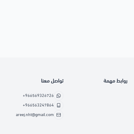
روابط مهمة
تواصل معنا
+966569326726
+966563247864
areej.nht@gmail.com