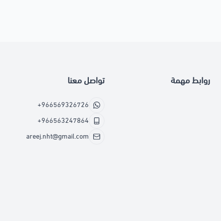
روابط مهمة
تواصل معنا
+966569326726
+966563247864
areej.nht@gmail.com