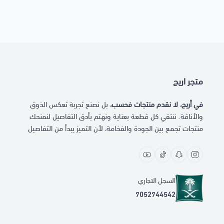
متجر اريج
في أريج، لا نقدم منتجات فحسب،
بل نصنع تجربة تعكس الذوق
والأناقة. ننتقي كل قطعة بعناية ونهتم بأدق التفاصيل لنمنحك
منتجات تجمع بين الجودة والفخامة، لأن التميز يبدأ من التفاصيل
السجل التجاري
7052744542