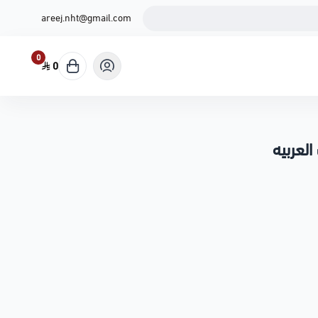
areej.nht@gmail.com
0
0
لعربيه