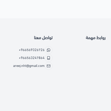
روابط مهمة
تواصل معنا
+966569326726
+966563247864
areej.nht@gmail.com