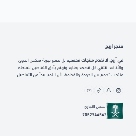
متجر اريج
في أريج، لا نقدم منتجات فحسب،
بل نصنع تجربة تعكس الذوق
والأناقة. ننتقي كل قطعة بعناية ونهتم بأدق التفاصيل لنمنحك
منتجات تجمع بين الجودة والفخامة، لأن التميز يبدأ من التفاصيل
السجل التجاري
7052744542