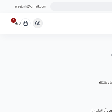
areej.nht@gmail.com
0
0
جمل طلتك
 أو إنجليزي).