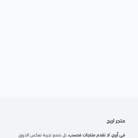
متجر اريج
في أريج، لا نقدم منتجات فحسب،
بل نصنع تجربة تعكس الذوق