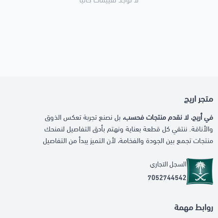
لا توجد تقييمات حاليا
متجر اريج
في أريج، لا نقدم منتجات فحسب،
بل نصنع تجربة تعكس الذوق
والأناقة. ننتقي كل قطعة بعناية ونهتم بأدق التفاصيل لنمنحك
منتجات تجمع بين الجودة والفخامة، لأن التميز يبدأ من التفاصيل
السجل التجاري
7052744542
روابط مهمة