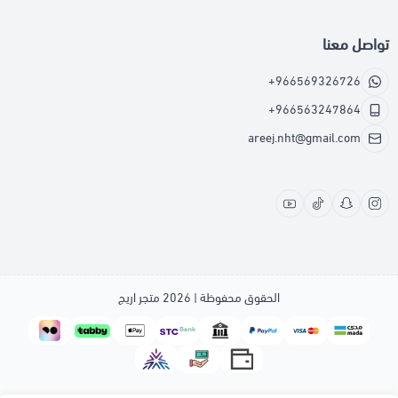
تواصل معنا
+966569326726
+966563247864
areej.nht@gmail.com
الحقوق محفوظة | 2026
متجر اريج