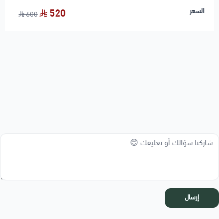
السعر
520
600
إرسال