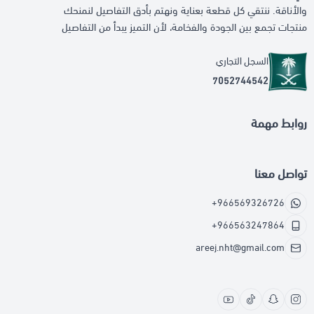
والأناقة. ننتقي كل قطعة بعناية ونهتم بأدق التفاصيل لنمنحك
منتجات تجمع بين الجودة والفخامة، لأن التميز يبدأ من التفاصيل
السجل التجاري
7052744542
روابط مهمة
تواصل معنا
+966569326726
+966563247864
areej.nht@gmail.com