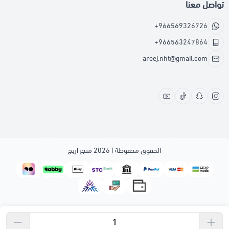
تواصل معنا
+966569326726
+966563247864
areej.nht@gmail.com
الحقوق محفوظة | 2026
متجر اريج