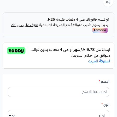
الاسم
*
الون
*