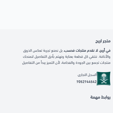
متجر اريج
في أريج، لا نقدم منتجات فحسب،
بل نصنع تجربة تعكس الذوق
والأناقة. ننتقي كل قطعة بعناية ونهتم بأدق التفاصيل لنمنحك
منتجات تجمع بين الجودة والفخامة، لأن التميز يبدأ من التفاصيل
السجل التجاري
7052744542
روابط مهمة