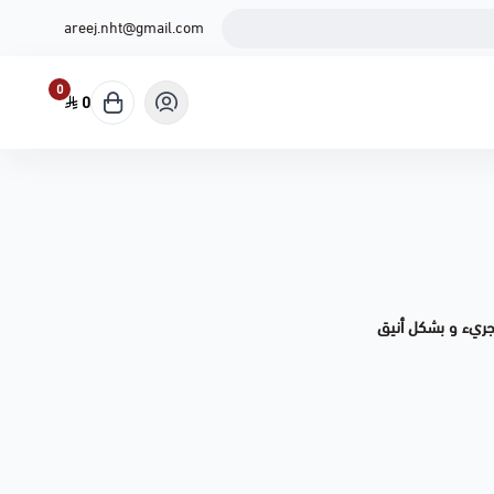
areej.nht@gmail.com
0
0
جريء و بشكل أنيق