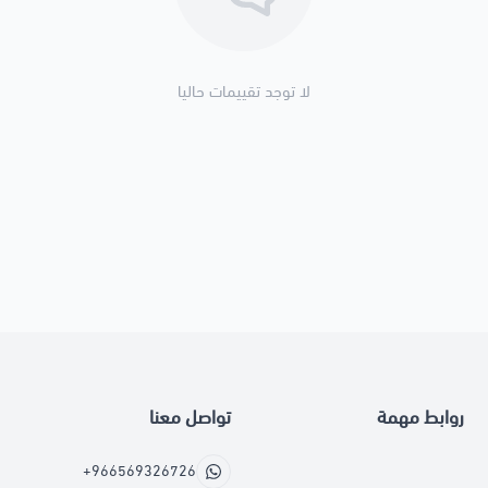
لا توجد تقييمات حاليا
روابط مهمة
تواصل معنا
+966569326726