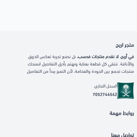
متجر اريج
في أريج، لا نقدم منتجات فحسب،
بل نصنع تجربة تعكس الذوق
والأناقة. ننتقي كل قطعة بعناية ونهتم بأدق التفاصيل لنمنحك
منتجات تجمع بين الجودة والفخامة، لأن التميز يبدأ من التفاصيل
السجل التجاري
7052744542
روابط مهمة
تواصل معنا