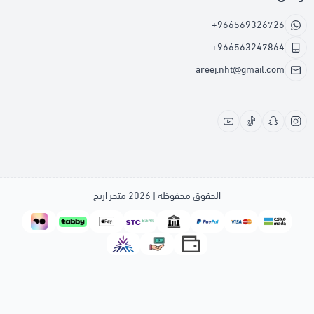
+966569326726
+966563247864
areej.nht@gmail.com
الحقوق محفوظة | 2026
متجر اريج