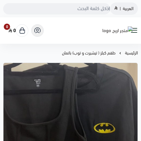
العربية
|
0
0
متجر اريج
الرئيسية
طقم كبلز ( تيشيرت و توب) باتمان