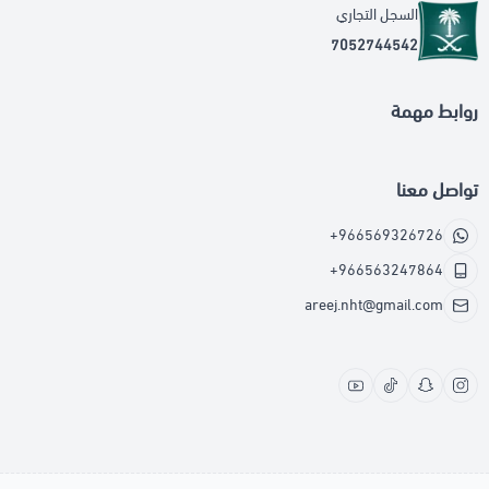
السجل التجاري
7052744542
روابط مهمة
تواصل معنا
+966569326726
+966563247864
areej.nht@gmail.com