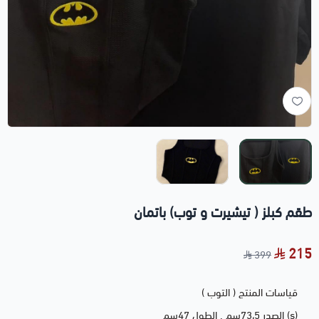
طقم كبلز ( تيشيرت و توب) باتمان
215
399
قياسات المنتج ( التوب )
(s) الصدر 73،5سم . الطول 47سم