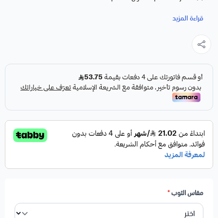
(m) الصدر 77،5سم . الطول 47،8سم
قراءة المزيد
(L) الصدر 83،5سم . الطول 48،8سم
يرجى التأكد من المقاس قبل الطلب
————————————————
• نوع القماش : قطن وبوليستر
• التيشيرت اوفر سايز
• القياسات
S : العرض 50سم , الطول 65سم
M: العرض 53سم , الطول 67سم
L: العرض 56سم , الطول 68سم
مقاس التوب
*
xL : العرض 59سم , الطول 71سم
الرجاء اختيار المقاس بعناية