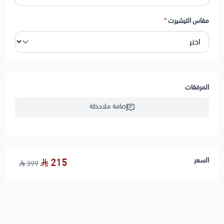
مقاس التيشيرت
*
المرفقات
إضافة ملاحظة
السعر
215
399